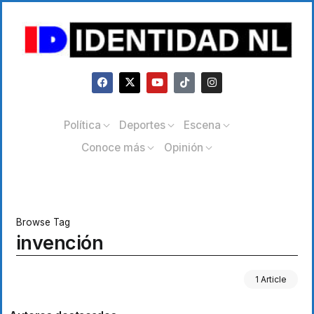
Política
Deportes
Escena
Conoce más
Opinión
Browse Tag
invención
1 Article