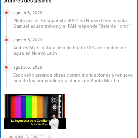
Autores destacados
agosto 6, 2026
Pleito por el Presupuesto 2027 en Nuevo León escala:
Samuel acusa trabas y el PAN responde “deje de llorar”
agosto 5, 2026
Andrés Mijes critica alza de hasta 70% en recibos de
agua en Nuevo León
agosto 5, 2026
Escobedo arranca obras contra inundaciones y renueva
una de las principales vialidades de Santa Martha
LA INGENIERÍA DE LO