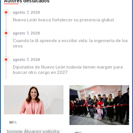
Autores destacados
agosto 7, 2026
Nuevo León busca fortalecer su presencia global
agosto 7, 2026
Cuando la IA aprende a escribir vida: la ingeniería de los
virus
agosto 7, 2026
Diputados de Nuevo León todavía tienen margen para
buscar otro cargo en 2027
NL
Ivonne Álvarez solicita
NL