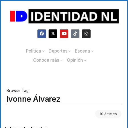
Política
Deportes
Escena
Conoce más
Opinión
Browse Tag
Ivonne Álvarez
10 Articles