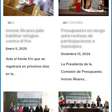
NL
ECONOMÍA
Ivonne Álvarez pide
Presupuesto en riesgo
habilitar refugios
ante rechazo de
contra el frío
participaciones a
municipios
Enero 5, 2025
Diciembre 13, 2024
Ante el frente frío que se
La Presidenta de la
registrará en próximos días
Comisión de Presupuesto,
en la...
Ivonne Álvarez...