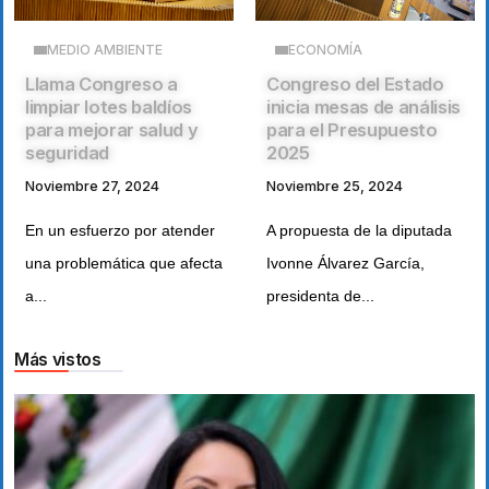
MEDIO AMBIENTE
ECONOMÍA
Llama Congreso a
Congreso del Estado
limpiar lotes baldíos
inicia mesas de análisis
para mejorar salud y
para el Presupuesto
seguridad
2025
Noviembre 27, 2024
Noviembre 25, 2024
En un esfuerzo por atender
A propuesta de la diputada
una problemática que afecta
Ivonne Álvarez García,
a...
presidenta de...
Más vistos