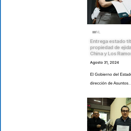
NL
Entrega estado tí
propiedad de ejid
China y Los Ramo
Agosto 31, 2024
El Gobierno del Estado
dirección de Asuntos..