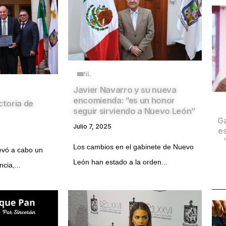
NL
Javier Navarro y su nueva
encomienda: “es un honor
toria de
seguir sirviendo a Nuevo León”
Ga
Julio 7, 2025
es
Los cambios en el gabinete de Nuevo
evó a cabo un
León han estado a la orden...
cia,...