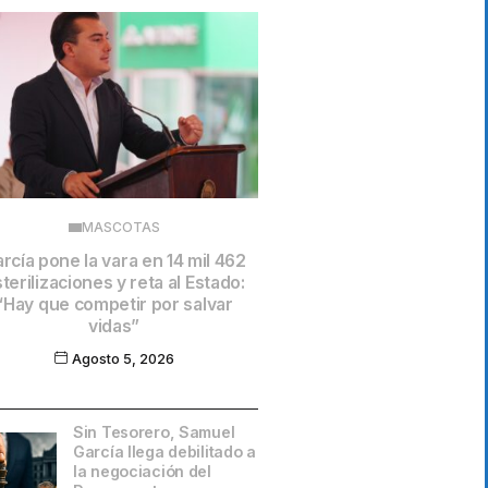
MASCOTAS
rcía pone la vara en 14 mil 462
terilizaciones y reta al Estado:
“Hay que competir por salvar
vidas”
Agosto 5, 2026
Sin Tesorero, Samuel
García llega debilitado a
la negociación del