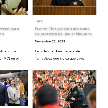
NL
terna para
Fuerza Civil garantizará toma
ino
de protesta de Javier Navarro
Noviembre 22, 2023
dinador de
La orden del Juez Federal de
 (MC) en el...
Tamaulipas que indica que Javier...