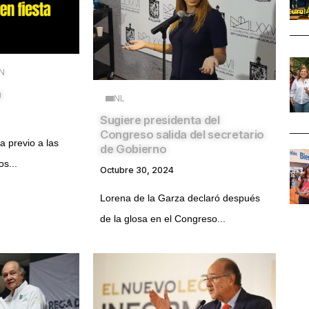
N
a
NL
Sugiere presidenta del
Congreso salida del secretario
a previo a las
de Gobierno
os...
Octubre 30, 2024
Lorena de la Garza declaró después
de la glosa en el Congreso...