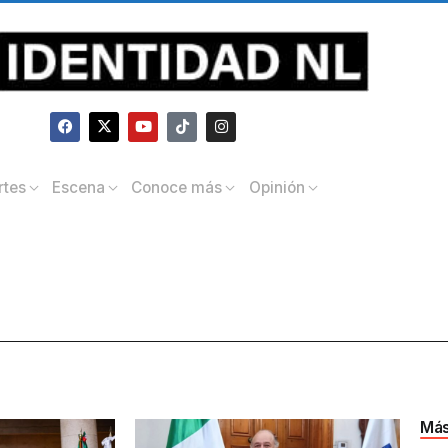
rtes
Escena
Conoce más
Opinión
Más