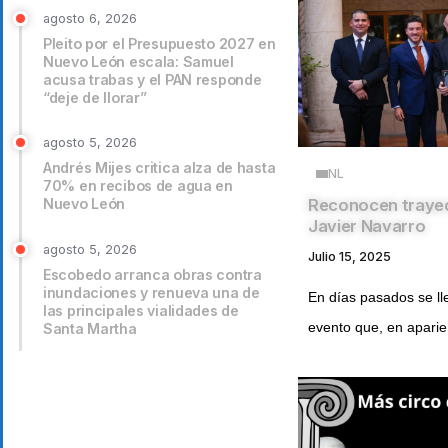
agosto 6, 2026
Pleito por el Presupuesto 2027 en
Nuevo León escala: Samuel
acusa trabas y el PAN responde
“deje de llorar”
agosto 5, 2026
Andrés Mijes critica alza de hasta
NL
70% en recibos de agua en
Nuevo León
Reconocen trayec
Javier Navarro
agosto 5, 2026
Julio 15, 2025
Escobedo arranca obras contra
inundaciones y renueva una de
En días pasados se ll
las principales vialidades de
evento que, en aparien
Santa Martha