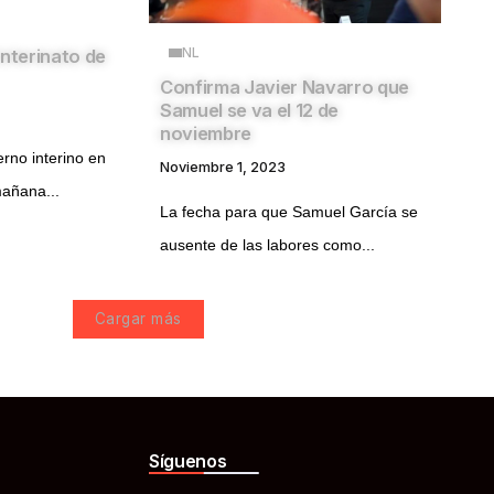
NL
interinato de
Confirma Javier Navarro que
Samuel se va el 12 de
noviembre
erno interino en
Noviembre 1, 2023
añana...
La fecha para que Samuel García se
ausente de las labores como...
Cargar más
Síguenos