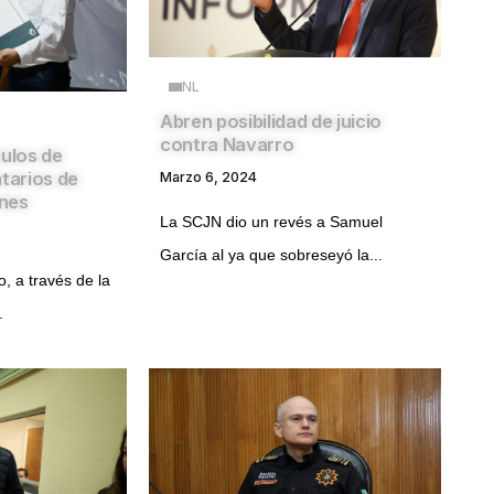
NL
Abren posibilidad de juicio
contra Navarro
tulos de
atarios de
Marzo 6, 2024
nes
La SCJN dio un revés a Samuel
García al ya que sobreseyó la...
, a través de la
.