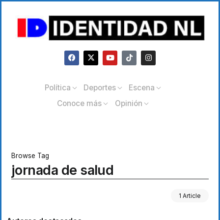
Política
Deportes
Escena
Conoce más
Opinión
Browse Tag
jornada de salud
1 Article