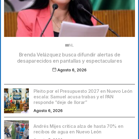
NL
Brenda Velázquez busca difundir alertas de
desaparecidos en pantallas y espectaculares
Agosto 6, 2026
Pleito por el Presupuesto 2027 en Nuevo León
escala: Samuel acusa trabas y el PAN
responde “deje de llorar”
Agosto 6, 2026
Andrés Mijes critica alza de hasta 70% en
recibos de agua en Nuevo León