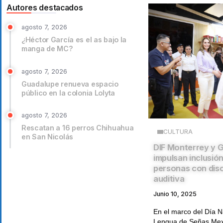
Autores destacados
agosto 7, 2026
¿Héctor García es el as bajo la
manga de MC?
agosto 7, 2026
Guadalupe renueva espacio
público en la colonia Lolyta
agosto 7, 2026
Rescatan a 16 perros Chihuahua
CULTURA
en San Nicolás
DIF Monterrey y 
impulsan inclusión
personas con dis
auditiva
Junio 10, 2025
En el marco del Día N
Lengua de Señas Mexi