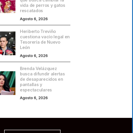
vida de perros y gatos
rescatados
Agosto 6, 2026
Heriberto Treviño
cuestiona vacío legal en
Tesorería de Nuevo
León
Agosto 6, 2026
Brenda Velázquez
busca difundir alertas
de desaparecidos en
pantallas y
espectaculares
Agosto 6, 2026