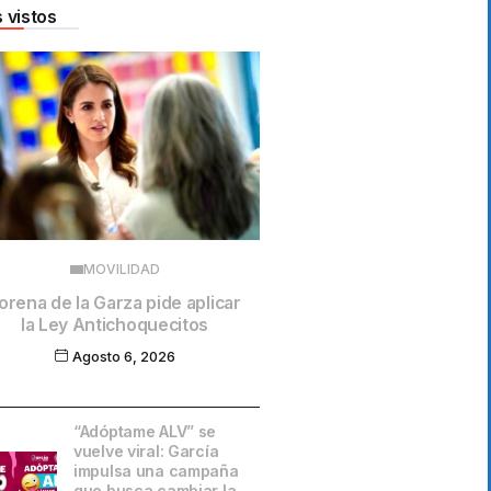
 vistos
MOVILIDAD
orena de la Garza pide aplicar
la Ley Antichoquecitos
Agosto 6, 2026
“Adóptame ALV” se
vuelve viral: García
impulsa una campaña
que busca cambiar la