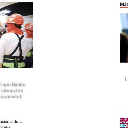
Más
L
Grupo Bimbo
 laboral de
capacidad
acional de la
cana...