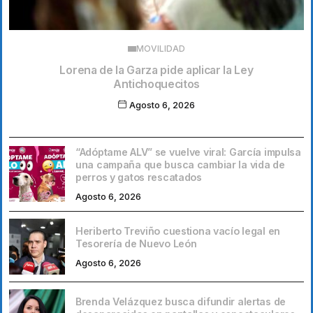
MOVILIDAD
Lorena de la Garza pide aplicar la Ley
Antichoquecitos
Agosto 6, 2026
“Adóptame ALV” se vuelve viral: García impulsa
una campaña que busca cambiar la vida de
perros y gatos rescatados
Agosto 6, 2026
Heriberto Treviño cuestiona vacío legal en
Tesorería de Nuevo León
Agosto 6, 2026
Brenda Velázquez busca difundir alertas de