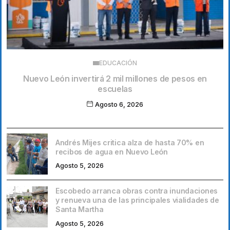
EDUCACIÓN
Nuevo León invertirá 2 mil millones de pesos en
escuelas
Agosto 6, 2026
Andrés Mijes critica alza de hasta 70% en
recibos de agua en Nuevo León
Agosto 5, 2026
Escobedo arranca obras contra inundaciones
y renueva una de las principales vialidades de
Santa Martha
Agosto 5, 2026