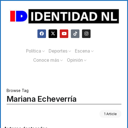
Política
Deportes
Escena
Conoce más
Opinión
Browse Tag
Mariana Echeverría
1 Article