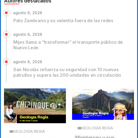
Autores destacados
agosto 6, 2026
Pato Zambrano y su valentía fuera de las redes
agosto 6, 2026
Mijes llama a “transformar” el transporte público de
Nuevo León
agosto 6, 2026
San Nicolás refuerza su seguridad con 10 nuevas
patrullas y supera las 200 unidades en circulación
GEOLOGÍA REGIA
GEOLOGÍA REGIA
Monterrey y sus