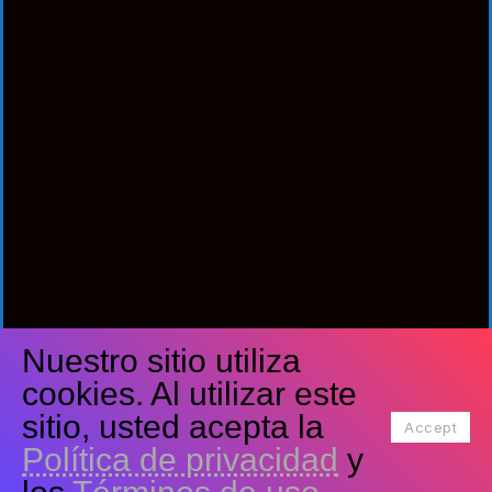
Nuestro sitio utiliza
Síguenos
cookies. Al utilizar este
Facebook
Twitter
Youtube
sitio, usted acepta la
Accept
Política de privacidad
y
Tiktok
Instagram