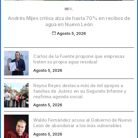
NL
Andrés Mijes critica alza de hasta 70% en recibos de
agua en Nuevo León
Agosto 5, 2026
Carlos de la Fuente propone que empresas
traten su propia agua residual
Agosto 5, 2026
Reyna Reyes destaca más de mil apoyos a
familias de Juárez en su Segundo Informe y
reafirma agenda social
Agosto 5, 2026
Waldo Fernández acusa al Gobierno de Nuevo
León de abandonar a los más vulnerables
Agosto 5, 2026