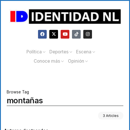
Política
Deportes
Escena
Conoce más
Opinión
Browse Tag
montañas
3 Articles