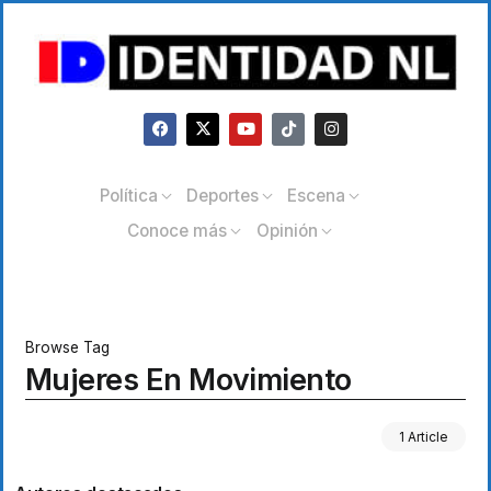
Política
Deportes
Escena
Conoce más
Opinión
Browse Tag
Mujeres En Movimiento
1 Article