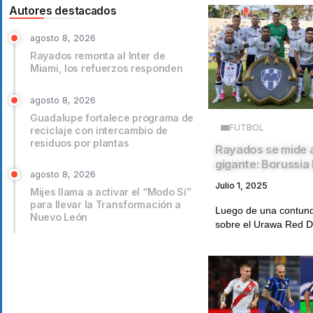
Autores destacados
agosto 8, 2026
Rayados remonta al Inter de
Miami, los refuerzos responden
agosto 8, 2026
Guadalupe fortalece programa de
FUTBOL
reciclaje con intercambio de
residuos por plantas
Rayados se mide 
gigante: Borussi
agosto 8, 2026
Julio 1, 2025
Mijes llama a activar el “Modo Sí”
para llevar la Transformación a
Luego de una contunde
Nuevo León
sobre el Urawa Red D