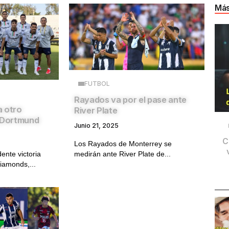
Más
FUTBOL
Rayados va por el pase ante
a otro
River Plate
a Dortmund
Junio 21, 2025
C
Los Rayados de Monterrey se
nte victoria
medirán ante River Plate de...
iamonds,...