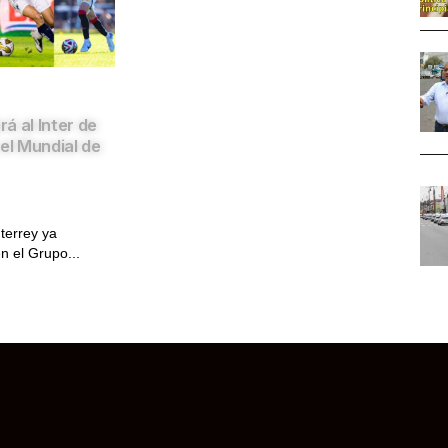
á al Inter de
el Mundial de
terrey ya
n el Grupo...