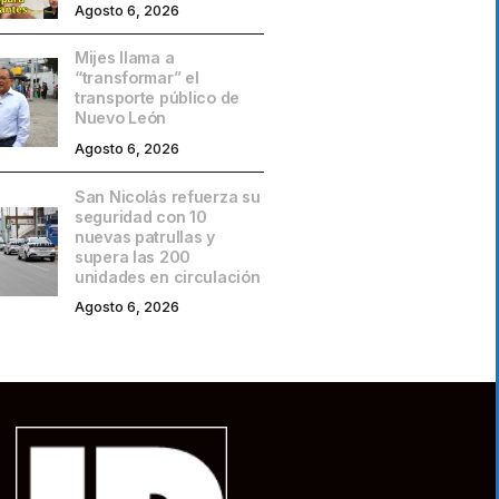
Agosto 6, 2026
Mijes llama a
“transformar” el
transporte público de
Nuevo León
Agosto 6, 2026
San Nicolás refuerza su
seguridad con 10
nuevas patrullas y
supera las 200
unidades en circulación
Agosto 6, 2026