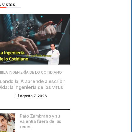
 vistos
LA INGENIERÍA DE LO COTIDIANO
uando la IA aprende a escribir
vida: la ingeniería de los virus
Agosto 7, 2026
Pato Zambrano y su
valentía fuera de las
redes