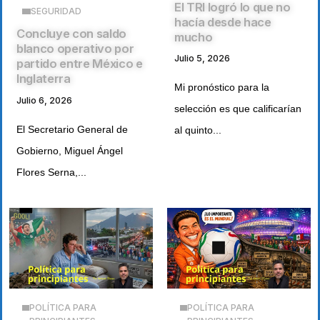
El TRI logró lo que no
SEGURIDAD
hacía desde hace
Concluye con saldo
mucho
blanco operativo por
Julio 5, 2026
partido entre México e
Inglaterra
Mi pronóstico para la
Julio 6, 2026
selección es que calificarían
El Secretario General de
al quinto...
Gobierno, Miguel Ángel
Flores Serna,...
POLÍTICA PARA
POLÍTICA PARA