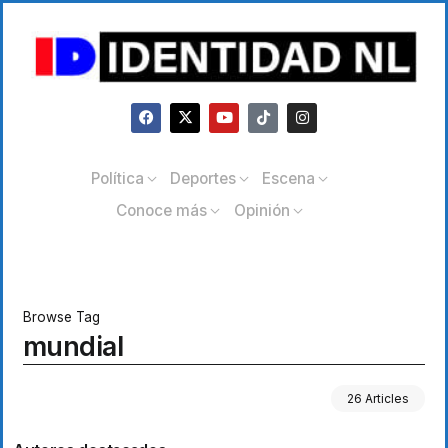
Política
Deportes
Escena
Conoce más
Opinión
Browse Tag
mundial
26 Articles