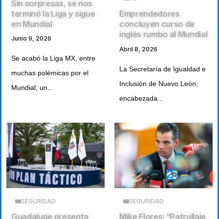
Sin sorpresas, se nos
terminó la Liga y sigue
Emprendedores
en Mundial
concluyen curso de
inglés rumbo al Mundial
Junio 9, 2026
Abril 8, 2026
Se acabó la Liga MX, entre
La Secretaría de Igualdad e
muchas polémicas por el
Inclusión de Nuevo León,
Mundial, un...
encabezada...
SEGURIDAD
SEGURIDAD
Guadalupe presenta
Mike Flores: “Patrullaje