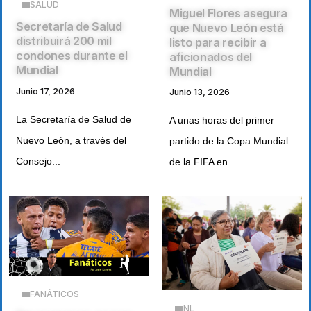
SALUD
Miguel Flores asegura
Secretaría de Salud
que Nuevo León está
distribuirá 200 mil
listo para recibir a
condones durante el
aficionados del
Mundial
Mundial
Junio 17, 2026
Junio 13, 2026
La Secretaría de Salud de
A unas horas del primer
Nuevo León, a través del
partido de la Copa Mundial
Consejo...
de la FIFA en...
FANÁTICOS
NL