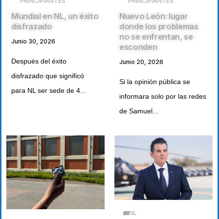
PRINCIPIANTES
PRINCIPIANTES
Mundial en NL, un éxito
Nuevo León: lugar
disfrazado
donde los problemas
no se enfrentan, se
Junio 30, 2026
esconden
Después del éxito
Junio 20, 2026
disfrazado que significó
Si la opinión pública se
para NL ser sede de 4...
informara solo por las redes
de Samuel...
NL