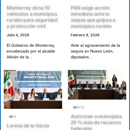
Monterrey dona 10
PAN exige acción
vehículos a municipios
inmediata ante la
rurales para seguridad
sequía que golpea a
y protección civil
municipios rurales
Julio 4, 2026
Febrero 9, 2026
El Gobierno de Monterrey,
Ante el agravamiento de la
encabezado por el alcalde
sequía en Nuevo León,
Adrián de la...
diputados...
BOX
Autorizan a municipios
NL
25 % más de recursos
Lorena de la Garza
federales