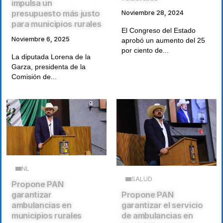
impulsa un
presupuesto más justo
Noviembre 28, 2024
para municipios rurales
El Congreso del Estado
Noviembre 6, 2025
aprobó un aumento del 25
por ciento de...
La diputada Lorena de la
Garza, presidenta de la
Comisión de...
NL
SALUD
Propone PAN
Propone PAN
garantizar
garantizar el servicio
ambulancias en
de ambulancias en
municipios rurales