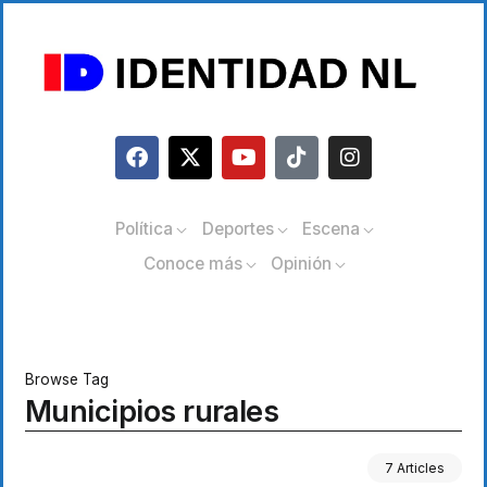
Política
Deportes
Escena
Conoce más
Opinión
Browse Tag
Municipios rurales
7 Articles