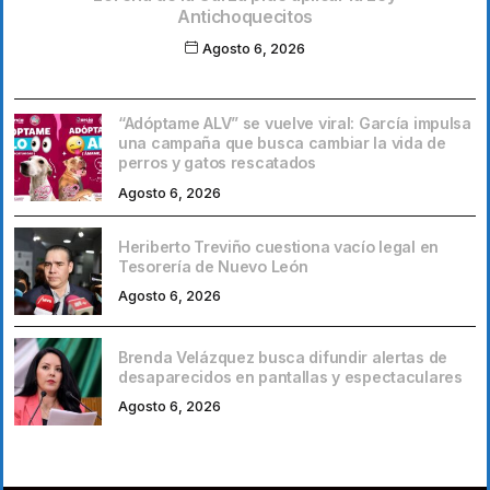
Antichoquecitos
Agosto 6, 2026
“Adóptame ALV” se vuelve viral: García impulsa
una campaña que busca cambiar la vida de
perros y gatos rescatados
Agosto 6, 2026
Heriberto Treviño cuestiona vacío legal en
Tesorería de Nuevo León
Agosto 6, 2026
Brenda Velázquez busca difundir alertas de
desaparecidos en pantallas y espectaculares
Agosto 6, 2026