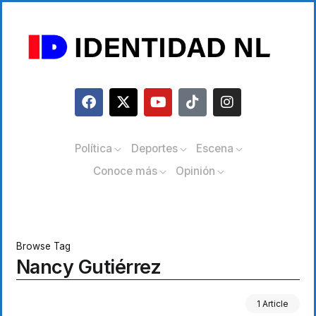
Política
Deportes
Escena
Conoce más
Opinión
Browse Tag
Nancy Gutiérrez
1 Article