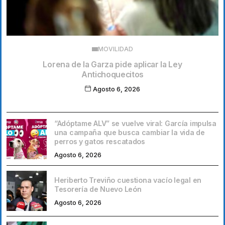
MOVILIDAD
Lorena de la Garza pide aplicar la Ley
Antichoquecitos
Agosto 6, 2026
“Adóptame ALV” se vuelve viral: García impulsa
una campaña que busca cambiar la vida de
perros y gatos rescatados
Agosto 6, 2026
Heriberto Treviño cuestiona vacío legal en
Tesorería de Nuevo León
Agosto 6, 2026