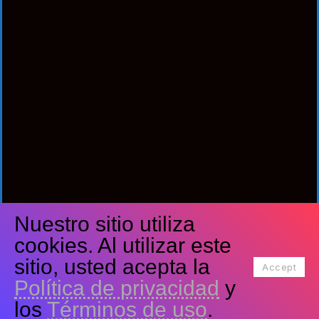
Nuestro sitio utiliza
Síguenos
cookies. Al utilizar este
Facebook
Twitter
Youtube
sitio, usted acepta la
Accept
Política de privacidad
y
Tiktok
Instagram
los
Términos de uso
.