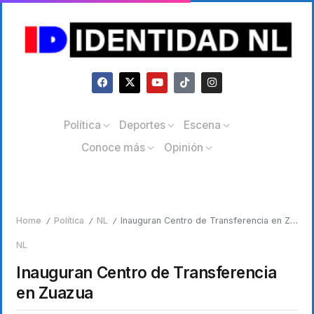
Política
Deportes
Escena
Conoce más
Opinión
Home
Política
NL
Inauguran Centro de Transferencia en Zuazua
/
/
/
NL
Inauguran Centro de Transferencia
en Zuazua