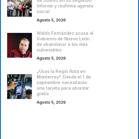
de Juárez en su Segundo
Informe y reafirma agenda
social
Agosto 5, 2026
Waldo Fernández acusa al
Gobierno de Nuevo León
de abandonar a los más
vulnerables
Agosto 5, 2026
¿Usas la Regio Ruta en
Monterrey? Desde el 1 de
septiembre necesitarás
una tarjeta para abordar
gratis
Agosto 5, 2026