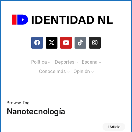
Política
Deportes
Escena
Conoce más
Opinión
Browse Tag
Nanotecnología
1 Article