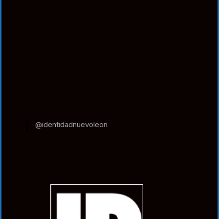
@identidadnuevoleon