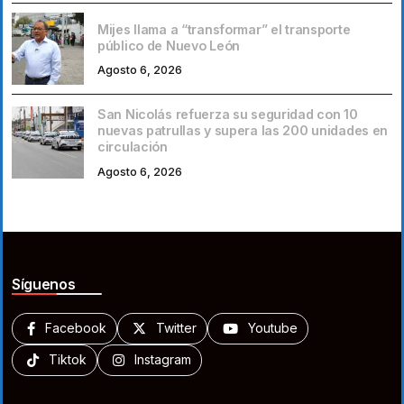
Mijes llama a “transformar” el transporte
público de Nuevo León
Agosto 6, 2026
San Nicolás refuerza su seguridad con 10
nuevas patrullas y supera las 200 unidades en
circulación
Agosto 6, 2026
Síguenos
Facebook
Twitter
Youtube
Tiktok
Instagram