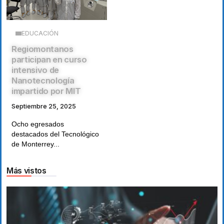
EDUCACIÓN
Regiomontanos
participan en curso
intensivo de
Nanotecnología
impartido por MIT
Septiembre 25, 2025
Ocho egresados
destacados del Tecnológico
de Monterrey...
Más vistos