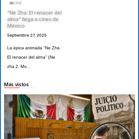
CINE
“Ne Zha. El renacer del
alma” llega a cines de
México
Septiembre 27, 2025
La épica animada “Ne Zha.
El renacer del alma” (Ne
zha 2: Mo...
Más vistos