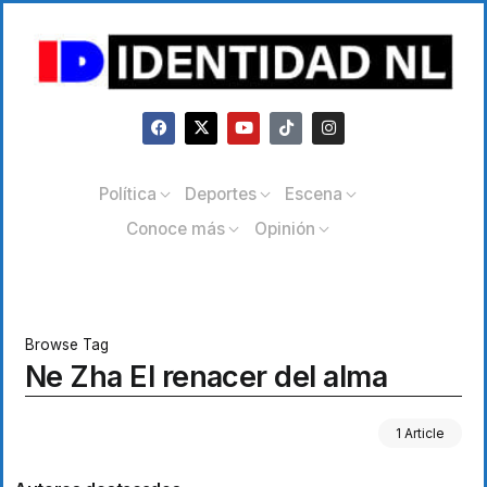
Política
Deportes
Escena
Conoce más
Opinión
Browse Tag
Ne Zha El renacer del alma
1 Article