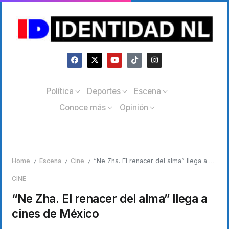
Política
Deportes
Escena
Conoce más
Opinión
Home
Escena
Cine
“Ne Zha. El renacer del alma” llega a cines de México
/
/
/
CINE
“Ne Zha. El renacer del alma” llega a
cines de México