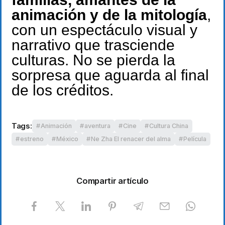
animación y de la mitología
,
con un espectáculo visual y
narrativo que trasciende
culturas. No se pierda la
sorpresa que aguarda al final
de los créditos.
Tags:
Animación
aventura
Cine
Cultura China
estreno
México
Ne Zha El renacer del alma
Película
Compartir artículo