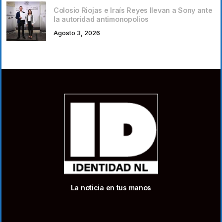
Colosio Riojas e Iraís Reyes llevan a Sony ante
la autoridad antimonopolios
Agosto 3, 2026
La noticia en tus manos