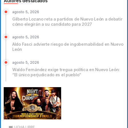
Autores destacados
agosto 5, 2026
Gilberto Lozano reta a partidos de Nuevo León a debatir
cómo elegirán a su candidato para 2027
agosto 5, 2026
Aldo Fasci advierte riesgo de ingobernabilidad en Nuevo
León
agosto 5, 2026
Waldo Fernández exige tregua política en Nuevo León:
“El único perjudicado es el pueblo”
LUCHA LIBRE