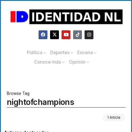
Política
Deportes
Escena
Conoce más
Opinión
Browse Tag
nightofchampions
1 Article