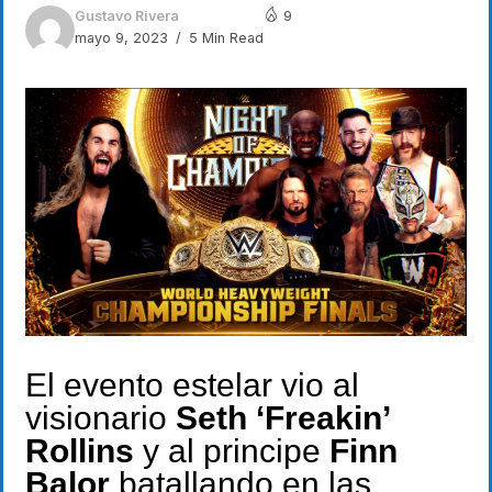
Gustavo Rivera
9
mayo 9, 2023
5 Min Read
El evento estelar vio al
visionario
Seth ‘Freakin’
Rollins
y al principe
Finn
Balor
batallando en las