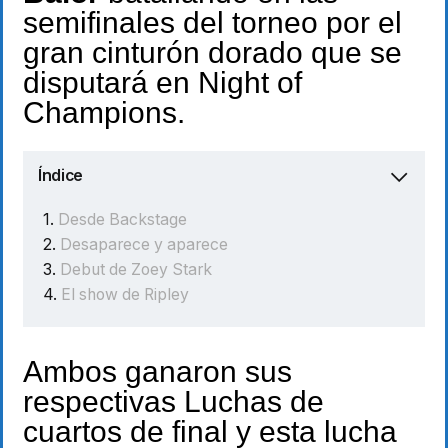
semifinales del torneo por el
gran cinturón dorado que se
disputará en Night of
Champions.
Índice
Desde Backstage
Desaparece y aparece
Debut de Zoey Stark
El show de Ripley
Ambos ganaron sus
respectivas Luchas de
cuartos de final y esta lucha