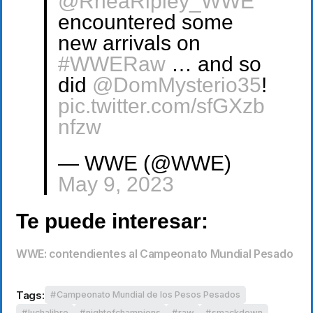
@RheaRipley_WWE
encountered some
new arrivals on
#WWERaw
… and so
did
@DomMysterio35
!
pic.twitter.com/sfGXzb
nfzw
— WWE (@WWE)
May 9, 2023
Te puede interesar:
WWE: contendientes al Campeonato Mundial Pesado
Tags:
Campeonato Mundial de los Pesos Pesados
luchalibre
nightofchampions
raw
smackdown