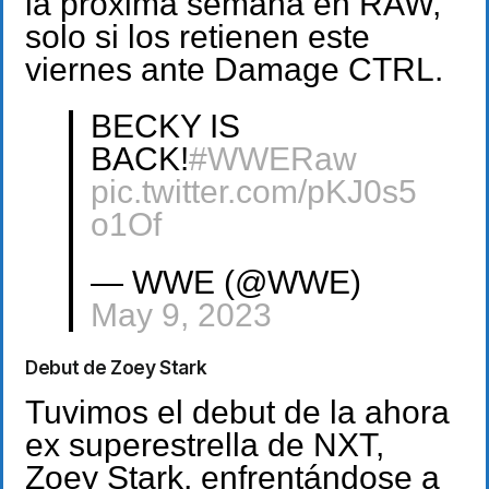
la próxima semana en RAW,
solo si los retienen este
viernes ante Damage CTRL.
BECKY IS
BACK!
#WWERaw
pic.twitter.com/pKJ0s5
o1Of
— WWE (@WWE)
May 9, 2023
Debut de Zoey Stark
Tuvimos el debut de la ahora
ex superestrella de NXT,
Zoey Stark, enfrentándose a