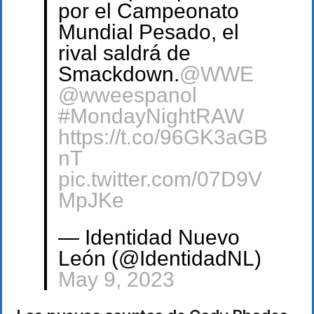
por el Campeonato
Mundial Pesado, el
rival saldrá de
Smackdown.
@WWE
@wweespanol
#MondayNightRAW
https://t.co/96GK3aGB
nT
pic.twitter.com/07D9V
MpJKe
— Identidad Nuevo
León (@IdentidadNL)
May 9, 2023