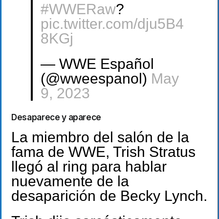
#WWERaw
?
pic.twitter.com/dju5B4
8KGj
— WWE Español
(@wweespanol)
May
9, 2023
Desaparece y aparece
La miembro del salón de la
fama de WWE, Trish Stratus
llegó al ring para hablar
nuevamente de la
desaparición de Becky Lynch.