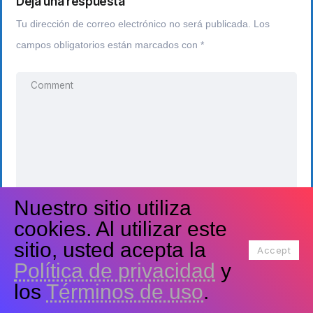
Deja una respuesta
Tu dirección de correo electrónico no será publicada.
Los
campos obligatorios están marcados con
*
Nuestro sitio utiliza
cookies. Al utilizar este
sitio, usted acepta la
Accept
Política de privacidad
y
los
Términos de uso
.