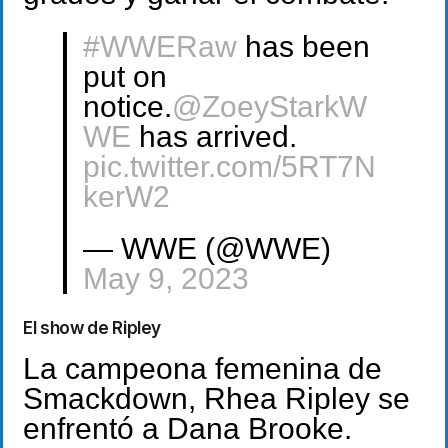
#WWERaw
has been
put on
notice.
@ZoeyStarkW
WE
has arrived.
pic.twitter.com/5RT7N
kerW2
— WWE (@WWE)
May 9, 2023
El show de Ripley
La campeona femenina de
Smackdown, Rhea Ripley se
enfrentó a Dana Brooke.