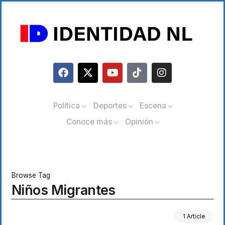
Política
Deportes
Escena
Conoce más
Opinión
Browse Tag
Niños Migrantes
1 Article