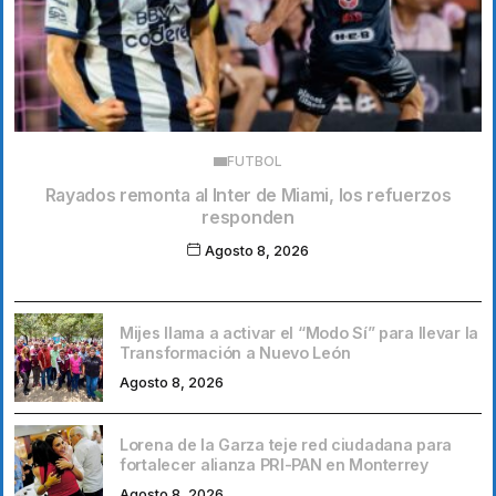
FUTBOL
Rayados remonta al Inter de Miami, los refuerzos
responden
Agosto 8, 2026
Mijes llama a activar el “Modo Sí” para llevar la
Transformación a Nuevo León
Agosto 8, 2026
Lorena de la Garza teje red ciudadana para
fortalecer alianza PRI-PAN en Monterrey
Agosto 8, 2026