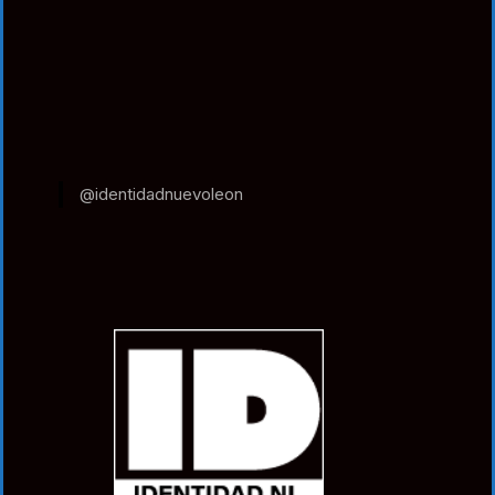
@identidadnuevoleon