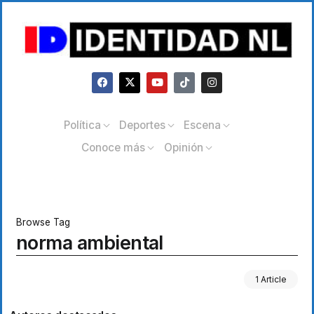
Política
Deportes
Escena
Conoce más
Opinión
Browse Tag
norma ambiental
1 Article