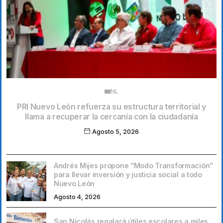
NL
PRI Nuevo León refuerza su estructura territorial y
llama a recuperar la cercanía con la ciudadanía
Agosto 5, 2026
Andrés Mijes propone “Modo Transformación”
para llevar inversión y justicia social a todo
Nuevo León
Agosto 4, 2026
San Nicolás regalará útiles escolares a miles