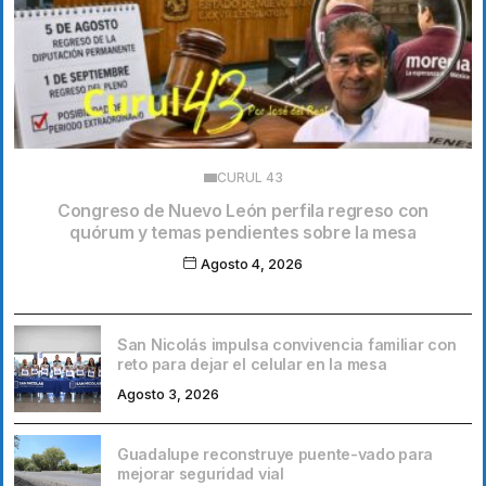
CURUL 43
Congreso de Nuevo León perfila regreso con
quórum y temas pendientes sobre la mesa
Agosto 4, 2026
San Nicolás impulsa convivencia familiar con
reto para dejar el celular en la mesa
Agosto 3, 2026
Guadalupe reconstruye puente-vado para
mejorar seguridad vial