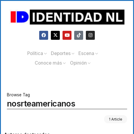
Política
Deportes
Escena
Conoce más
Opinión
Browse Tag
nosrteamericanos
1 Article