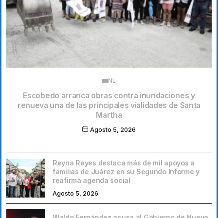
NL
Escobedo arranca obras contra inundaciones y
renueva una de las principales vialidades de Santa
Martha
Agosto 5, 2026
Reyna Reyes destaca más de mil apoyos a
familias de Juárez en su Segundo Informe y
reafirma agenda social
Agosto 5, 2026
Waldo Fernández acusa al Gobierno de Nuevo