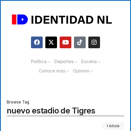
Política
Deportes
Escena
Conoce más
Opinión
Browse Tag
nuevo estadio de Tigres
1 Article