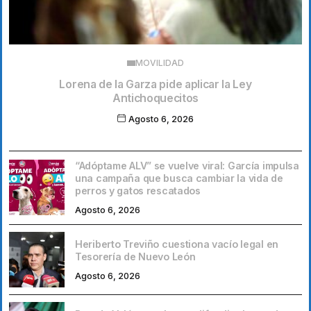
MOVILIDAD
Lorena de la Garza pide aplicar la Ley
Antichoquecitos
Agosto 6, 2026
“Adóptame ALV” se vuelve viral: García impulsa
una campaña que busca cambiar la vida de
perros y gatos rescatados
Agosto 6, 2026
Heriberto Treviño cuestiona vacío legal en
Tesorería de Nuevo León
Agosto 6, 2026