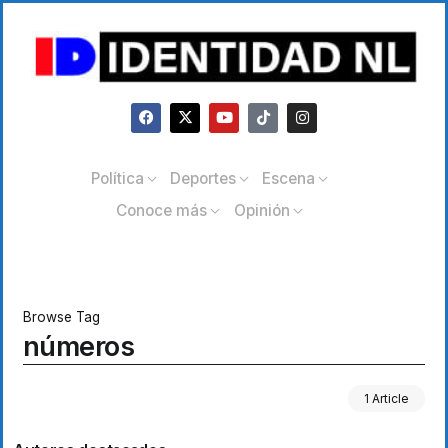
Política
Deportes
Escena
Conoce más
Opinión
Browse Tag
números
1 Article