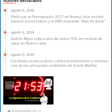
Autores destacados
agosto 6, 2026
Pleito por el Presupuesto 2027 en Nuevo León escala:
Samuel acusa trabas y el PAN responde “deje de llorar”
agosto 5, 2026
Andrés Mijes critica alza de hasta 70% en recibos de
agua en Nuevo León
agosto 5, 2026
Escobedo arranca obras contra inundaciones y renueva
una de las principales vialidades de Santa Martha
LA INGENIERÍA DE LO