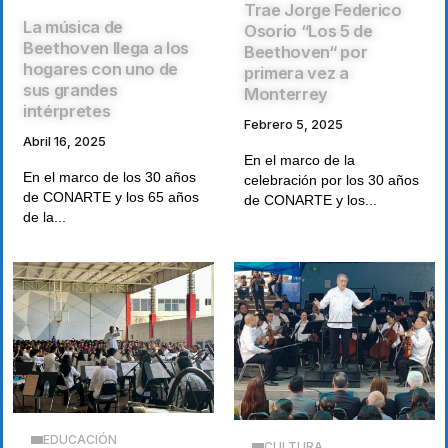
Trae Jorge Federico
La música de
Osorio “Los 5 de
Beethoven llega a los
Beethoven“ por
hogares con uno de
primera vez a
sus grandes
Monterrey
intérpretes
Febrero 5, 2025
Abril 16, 2025
En el marco de la
En el marco de los 30 años
celebración por los 30 años
de CONARTE y los 65 años
de CONARTE y los...
de la...
EDUCACIÓN
CULTURA