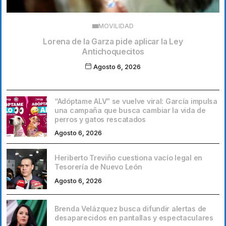
MOVILIDAD
Lorena de la Garza pide aplicar la Ley
Antichoquecitos
Agosto 6, 2026
“Adóptame ALV” se vuelve viral: García impulsa
una campaña que busca cambiar la vida de
perros y gatos rescatados
Agosto 6, 2026
Heriberto Treviño cuestiona vacío legal en
Tesorería de Nuevo León
Agosto 6, 2026
Brenda Velázquez busca difundir alertas de
desaparecidos en pantallas y espectaculares