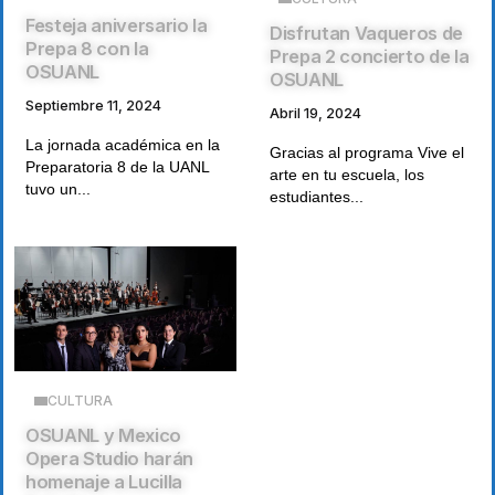
Festeja aniversario la
Disfrutan Vaqueros de
Prepa 8 con la
Prepa 2 concierto de la
OSUANL
OSUANL
Septiembre 11, 2024
Abril 19, 2024
La jornada académica en la
Gracias al programa Vive el
Preparatoria 8 de la UANL
arte en tu escuela, los
tuvo un...
estudiantes...
CULTURA
OSUANL y Mexico
Opera Studio harán
homenaje a Lucilla