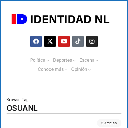
Política
Deportes
Escena
Conoce más
Opinión
Browse Tag
OSUANL
5 Articles