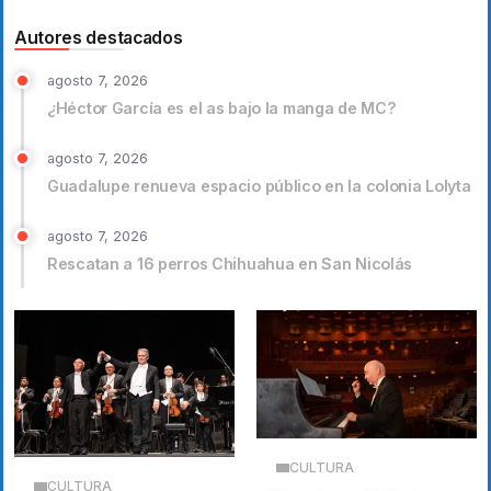
Autores destacados
agosto 7, 2026
¿Héctor García es el as bajo la manga de MC?
agosto 7, 2026
Guadalupe renueva espacio público en la colonia Lolyta
agosto 7, 2026
Rescatan a 16 perros Chihuahua en San Nicolás
CULTURA
CULTURA