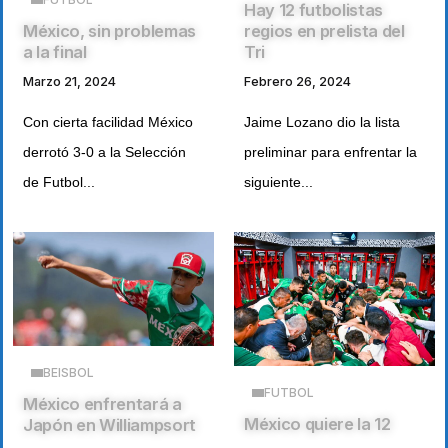
Hay 12 futbolistas
México, sin problemas
regios en prelista del
a la final
Tri
Marzo 21, 2024
Febrero 26, 2024
Con cierta facilidad México
Jaime Lozano dio la lista
derrotó 3-0 a la Selección
preliminar para enfrentar la
de Futbol...
siguiente...
BEISBOL
FUTBOL
México enfrentará a
México quiere la 12
Japón en Williampsort