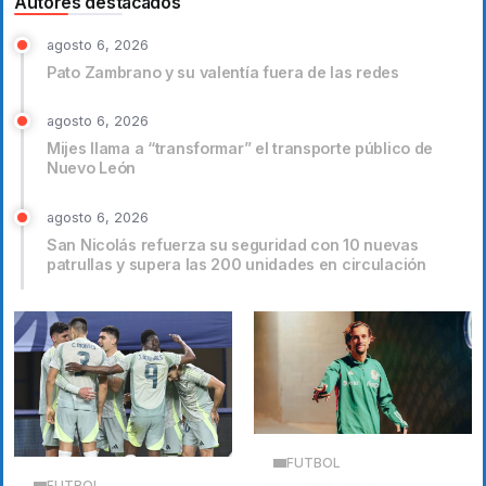
Autores destacados
agosto 6, 2026
Pato Zambrano y su valentía fuera de las redes
agosto 6, 2026
Mijes llama a “transformar” el transporte público de
Nuevo León
agosto 6, 2026
San Nicolás refuerza su seguridad con 10 nuevas
patrullas y supera las 200 unidades en circulación
FUTBOL
FUTBOL