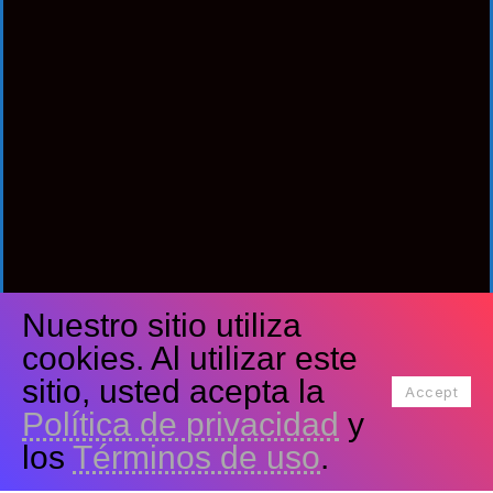
Nuestro sitio utiliza
Síguenos
cookies. Al utilizar este
Facebook
Twitter
Youtube
sitio, usted acepta la
Accept
Política de privacidad
y
Tiktok
Instagram
los
Términos de uso
.