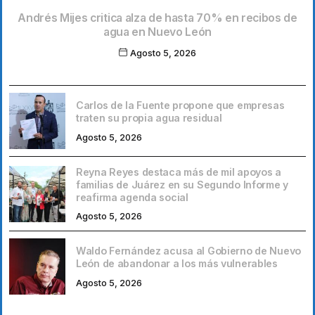
Andrés Mijes critica alza de hasta 70% en recibos de
agua en Nuevo León
Agosto 5, 2026
Carlos de la Fuente propone que empresas
traten su propia agua residual
Agosto 5, 2026
Reyna Reyes destaca más de mil apoyos a
familias de Juárez en su Segundo Informe y
reafirma agenda social
Agosto 5, 2026
Waldo Fernández acusa al Gobierno de Nuevo
León de abandonar a los más vulnerables
Agosto 5, 2026