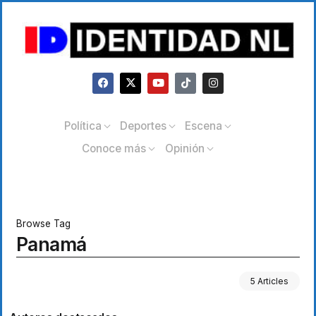
Política
Deportes
Escena
Conoce más
Opinión
Browse Tag
Panamá
5 Articles