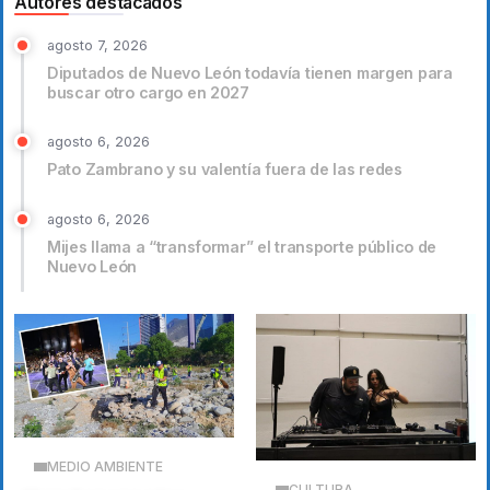
Autores destacados
agosto 7, 2026
Diputados de Nuevo León todavía tienen margen para
buscar otro cargo en 2027
agosto 6, 2026
Pato Zambrano y su valentía fuera de las redes
agosto 6, 2026
Mijes llama a “transformar” el transporte público de
Nuevo León
MEDIO AMBIENTE
CULTURA