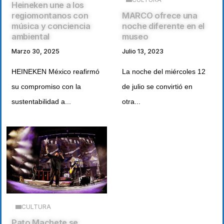
Heineken une a los
MARCO ofrece una
regiomontanos con
noche diferente en el
música y conciencia
museo
ambiental
Julio 13, 2023
Marzo 30, 2025
La noche del miércoles 12
HEINEKEN México reafirmó
de julio se convirtió en
su compromiso con la
otra...
sustentabilidad a...
CULTURA
Pato Machete se