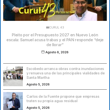
CURUL 43
Pleito por el Presupuesto 2027 en Nuevo León
escala: Samuel acusa trabas y el PAN responde “deje
de llorar”
Agosto 6, 2026
Escobedo arranca obras contra inundaciones
y renueva una de las principales vialidades de
Santa Martha
Agosto 5, 2026
Carlos de la Fuente propone que empresas
traten su propia agua residual
Agosto 5, 2026