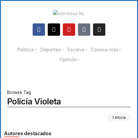
Política
Deportes
Escena
Conoce más
Opinión
Browse Tag
Policía Violeta
1 Article
Autores destacados