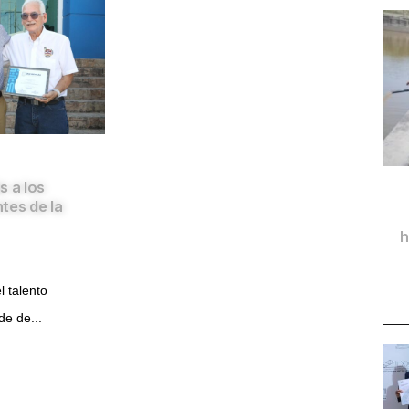
s a los
tes de la
h
l talento
lde de...