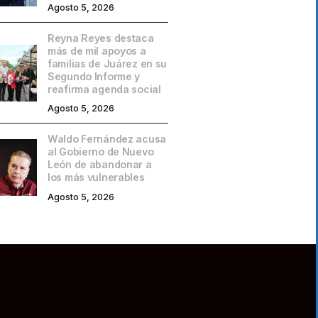
Agosto 5, 2026
Reyna Reyes destaca
más de mil apoyos a
familias de Juárez en su
Segundo Informe y
reafirma agenda social
Agosto 5, 2026
Waldo Fernández acusa
al Gobierno de Nuevo
León de abandonar a
los más vulnerables
Agosto 5, 2026