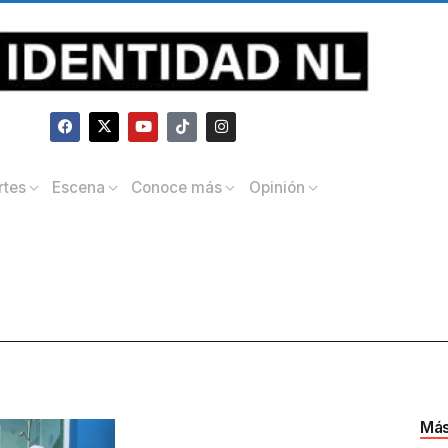
rtes
Escena
Conoce más
Opinión
Más