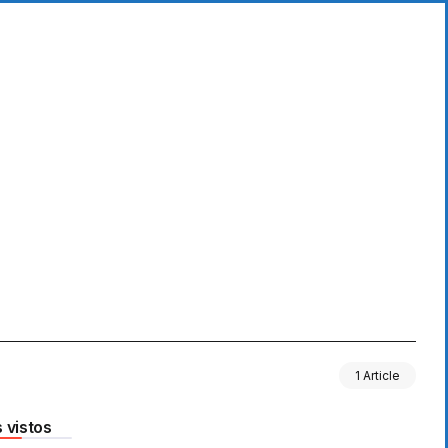
1 Article
 vistos