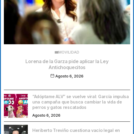
MOVILIDAD
Lorena de la Garza pide aplicar la Ley
Antichoquecitos
Agosto 6, 2026
“Adóptame ALV” se vuelve viral: García impulsa
una campaña que busca cambiar la vida de
perros y gatos rescatados
Agosto 6, 2026
Heriberto Treviño cuestiona vacío legal en