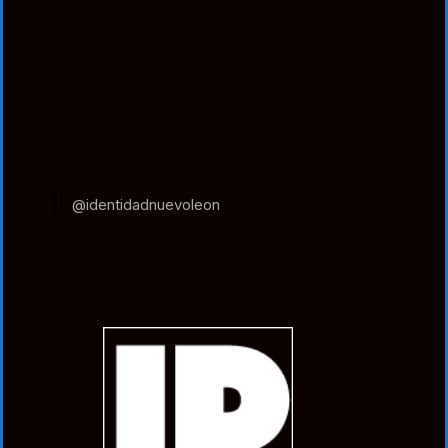
@identidadnuevoleon