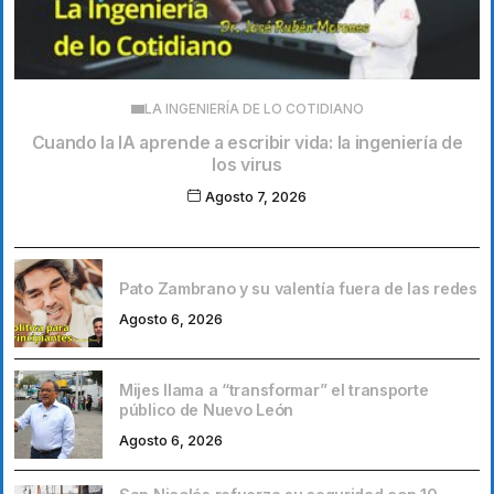
LA INGENIERÍA DE LO COTIDIANO
Cuando la IA aprende a escribir vida: la ingeniería de
los virus
Agosto 7, 2026
Pato Zambrano y su valentía fuera de las redes
Agosto 6, 2026
Mijes llama a “transformar” el transporte
público de Nuevo León
Agosto 6, 2026