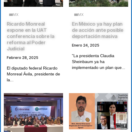
MX
MX
Ricardo Monreal
En México ya hay plan
expone en la UAT
de acción ante posible
conferencia sobre la
deportación masiva
reforma al Poder
Enero 24, 2025
Judicial
”La presidenta Claudia
Febrero 28, 2025
Sheinbaum ya ha
implementado un plan que...
El diputado federal Ricardo
Monreal Ávila, presidente de
la...