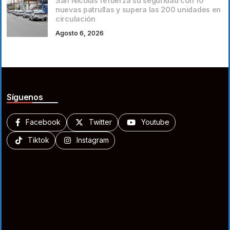
San Nicolás refuerza su seguridad con 10
nuevas patrullas y supera las 200 unidades en
circulación
Agosto 6, 2026
Síguenos
Facebook
Twitter
Youtube
Tiktok
Instagram