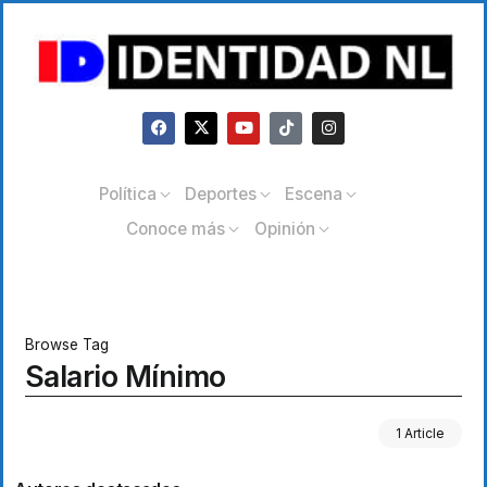
Política
Deportes
Escena
Conoce más
Opinión
Browse Tag
Salario Mínimo
1 Article