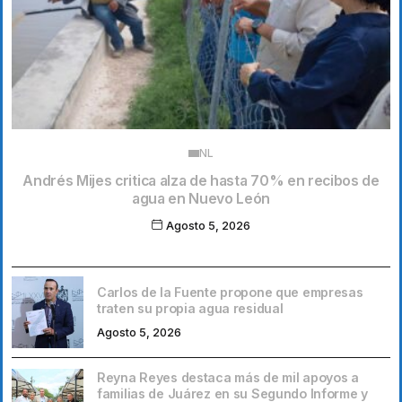
NL
Andrés Mijes critica alza de hasta 70% en recibos de
agua en Nuevo León
Agosto 5, 2026
Carlos de la Fuente propone que empresas
traten su propia agua residual
Agosto 5, 2026
Reyna Reyes destaca más de mil apoyos a
familias de Juárez en su Segundo Informe y