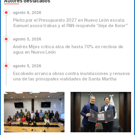
Autores destacados
agosto 6, 2026
Pleito por el Presupuesto 2027 en Nuevo León escala:
Samuel acusa trabas y el PAN responde “deje de llorar”
agosto 5, 2026
Andrés Mijes critica alza de hasta 70% en recibos de
agua en Nuevo León
agosto 5, 2026
Escobedo arranca obras contra inundaciones y renueva
una de las principales vialidades de Santa Martha