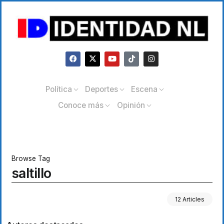
Política
Deportes
Escena
Conoce más
Opinión
Browse Tag
saltillo
12 Articles