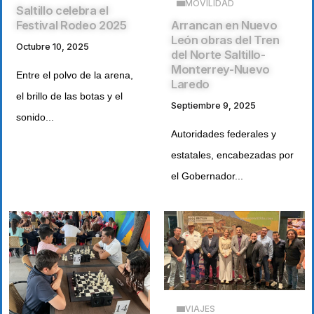
MOVILIDAD
Saltillo celebra el
Arrancan en Nuevo
Festival Rodeo 2025
León obras del Tren
Octubre 10, 2025
del Norte Saltillo-
Monterrey-Nuevo
Entre el polvo de la arena,
Laredo
el brillo de las botas y el
Septiembre 9, 2025
sonido...
Autoridades federales y
estatales, encabezadas por
el Gobernador...
VIAJES