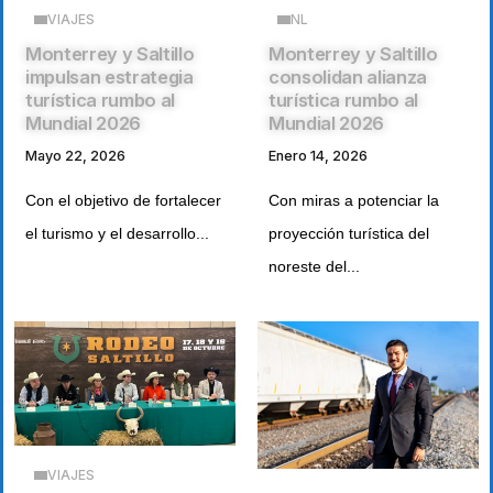
VIAJES
NL
Monterrey y Saltillo
Monterrey y Saltillo
impulsan estrategia
consolidan alianza
turística rumbo al
turística rumbo al
Mundial 2026
Mundial 2026
Mayo 22, 2026
Enero 14, 2026
Con el objetivo de fortalecer
Con miras a potenciar la
el turismo y el desarrollo...
proyección turística del
noreste del...
VIAJES