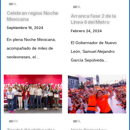
NL
NL
Celebran regios Noche
Arranca fase 2 de la
Mexicana
Línea 4 del Metro
Septiembre 16, 2024
Febrero 24, 2024
En plena Noche Mexicana,
El Gobernador de Nuevo
acompañado de miles de
León, Samuel Alejandro
neoleoneses, el...
García Sepúlveda...
MX
NL