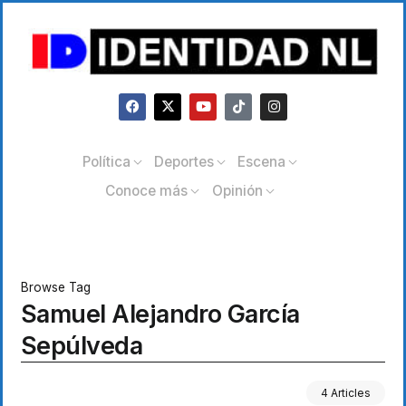
Política
Deportes
Escena
Conoce más
Opinión
Browse Tag
Samuel Alejandro García
Sepúlveda
4 Articles