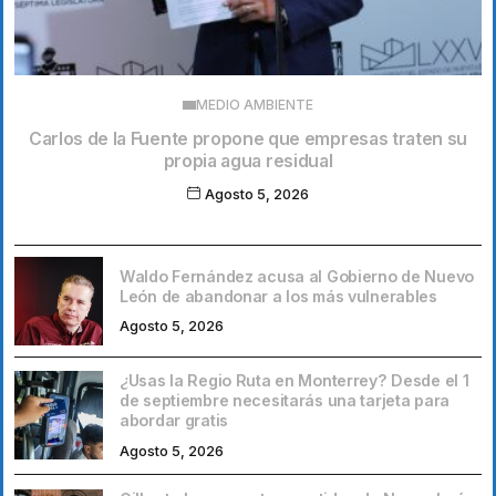
MEDIO AMBIENTE
Carlos de la Fuente propone que empresas traten su
propia agua residual
Agosto 5, 2026
Waldo Fernández acusa al Gobierno de Nuevo
León de abandonar a los más vulnerables
Agosto 5, 2026
¿Usas la Regio Ruta en Monterrey? Desde el 1
de septiembre necesitarás una tarjeta para
abordar gratis
Agosto 5, 2026