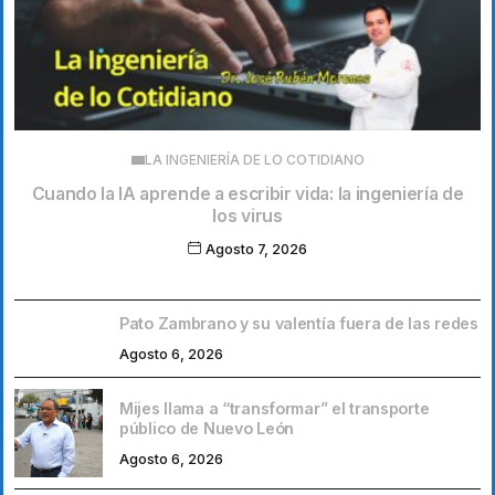
LA INGENIERÍA DE LO COTIDIANO
Cuando la IA aprende a escribir vida: la ingeniería de
los virus
Agosto 7, 2026
Pato Zambrano y su valentía fuera de las redes
Agosto 6, 2026
Mijes llama a “transformar” el transporte
público de Nuevo León
Agosto 6, 2026