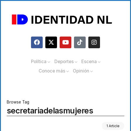
Política
Deportes
Escena
Conoce más
Opinión
Browse Tag
secretariadelasmujeres
1 Article