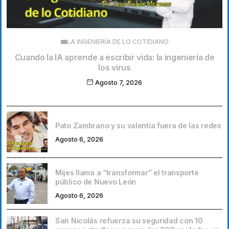
LA INGENIERÍA DE LO COTIDIANO
Cuando la IA aprende a escribir vida: la ingeniería de
los virus
Agosto 7, 2026
Pato Zambrano y su valentía fuera de las redes
Agosto 6, 2026
Mijes llama a “transformar” el transporte
público de Nuevo León
Agosto 6, 2026
San Nicolás refuerza su seguridad con 10