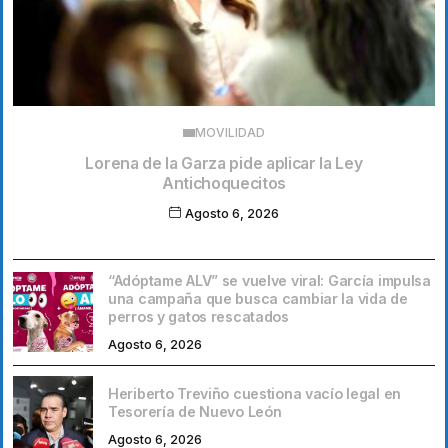
MOVILIDAD
Lorena de la Garza pide aplicar la Ley
Antichoquecitos
Agosto 6, 2026
“Adóptame ALV” se vuelve viral: García impulsa
una campaña que busca cambiar la vida de
perros y gatos rescatados
Agosto 6, 2026
Heriberto Treviño cuestiona vacío legal en
Tesorería de Nuevo León
Agosto 6, 2026