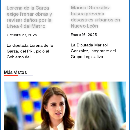
Marisol González
Lorena de la Garza
busca prevenir
exige frenar obras y
desastres urbanos en
revisar daños por la
Nuevo León
Línea 4 del Metro
Enero 16, 2025
Octubre 27, 2025
La Diputada Marisol
La diputada Lorena de la
González, integrante del
Garza, del PRI, pidió al
Grupo Legislativo...
Gobierno del...
Más vistos