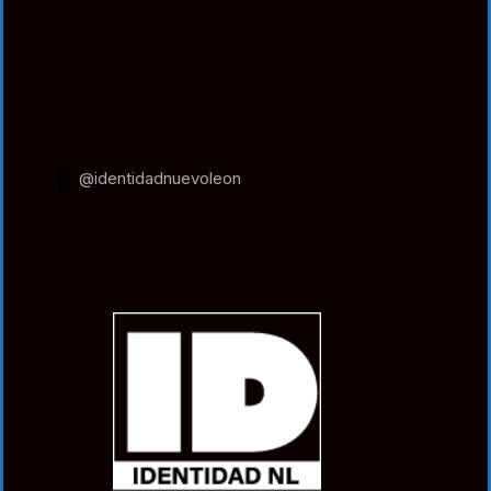
@identidadnuevoleon