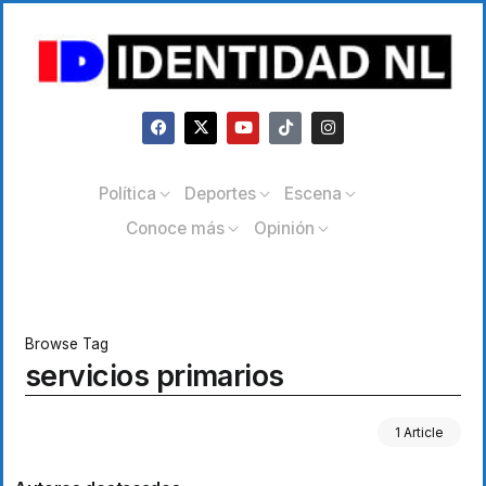
Política
Deportes
Escena
Conoce más
Opinión
Browse Tag
servicios primarios
1 Article