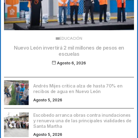
EDUCACIÓN
Nuevo León invertirá 2 mil millones de pesos en
escuelas
Agosto 6, 2026
Andrés Mijes critica alza de hasta 70% en
recibos de agua en Nuevo León
Agosto 5, 2026
Escobedo arranca obras contra inundaciones
y renueva una de las principales vialidades de
Santa Martha
Agosto 5, 2026