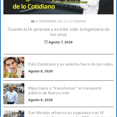
LA INGENIERÍA DE LO COTIDIANO
Cuando la IA aprende a escribir vida: la ingeniería de
los virus
Agosto 7, 2026
Pato Zambrano y su valentía fuera de las redes
Agosto 6, 2026
Mijes llama a “transformar” el transporte
público de Nuevo León
Agosto 6, 2026
San Nicolás refuerza su seguridad con 10