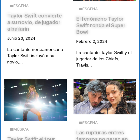
ESCENA
ESCENA
Taylor Swift convierte
El fenómeno Taylor
a su novio, de jugador
Swift ronda el Super
a bailarín
Bowl
Junio 23, 2024
Febrero 2, 2024
La cantante norteamericana
La cantante Taylor Swift y el
Taylor Swift incluyó a su
jugador de los Chiefs,
novio,...
Travis...
ESCENA
MÚSICA
Las rupturas entres
Taylor Swift: el tour
famosos no paran en