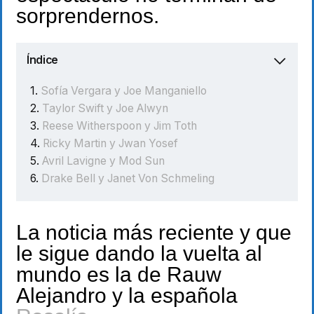
sorprendernos.
Índice
Sofía Vergara y Joe Manganiello
Taylor Swift y Joe Alwyn
Reese Witherspoon y Jim Toth
Ricky Martin y Jwan Yosef
Avril Lavigne y Mod Sun
Drake Bell y Janet Von Schmeling
La noticia más reciente y que
le sigue dando la vuelta al
mundo es la de Rauw
Alejandro y la española