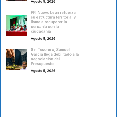
Agosto 5, 2026
PRI Nuevo León refuerza
su estructura territorial y
llama a recuperar la
cercanía con la
ciudadanía
Agosto 5, 2026
Sin Tesorero, Samuel
García llega debilitado a la
negociación del
Presupuesto
Agosto 5, 2026