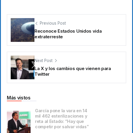
Previous Post
Reconoce Estados Unidos vida
extraterreste
Next Post
La X y los cambios que vienen para
Twitter
Más vistos
García pone la vara en 14
mil 462 esterilizaciones y
reta al Estado: “Hay que
competir por salvar vidas”