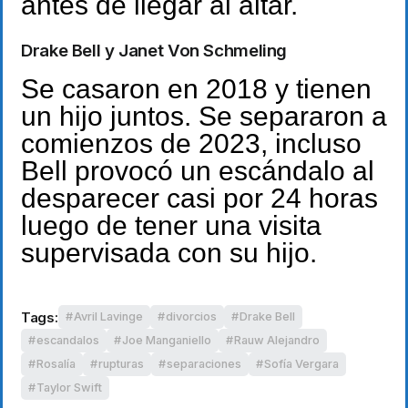
antes de llegar al altar.
Drake Bell y Janet Von Schmeling
Se casaron en 2018 y tienen
un hijo juntos. Se separaron a
comienzos de 2023, incluso
Bell provocó un escándalo al
desparecer casi por 24 horas
luego de tener una visita
supervisada con su hijo.
Tags:
Avril Lavinge
divorcios
Drake Bell
escandalos
Joe Manganiello
Rauw Alejandro
Rosalía
rupturas
separaciones
Sofía Vergara
Taylor Swift