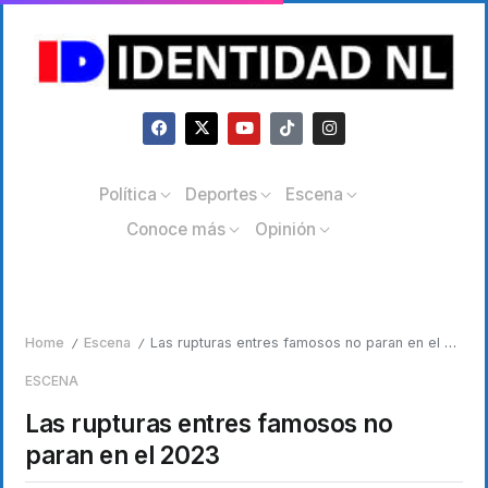
Política
Deportes
Escena
Conoce más
Opinión
Home
Escena
Las rupturas entres famosos no paran en el 2023
/
/
ESCENA
Las rupturas entres famosos no
paran en el 2023