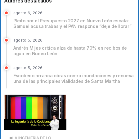
Autores destacados
agosto 6, 2026
Pleito por el Presupuesto 2027 en Nuevo León escala:
Samuel acusa trabas y el PAN responde “deje de llorar”
agosto 5, 2026
Andrés Mijes critica alza de hasta 70% en recibos de
agua en Nuevo León
agosto 5, 2026
Escobedo arranca obras contra inundaciones y renueva
una de las principales vialidades de Santa Martha
LA INGENIERÍA DE LO