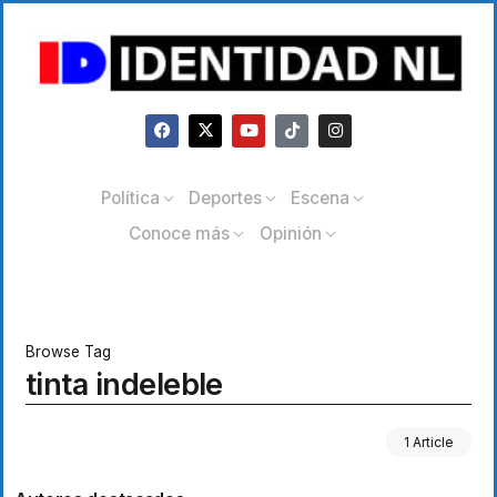
Política
Deportes
Escena
Conoce más
Opinión
Browse Tag
tinta indeleble
1 Article