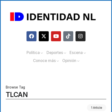
Política
Deportes
Escena
Conoce más
Opinión
Browse Tag
TLCAN
1 Article