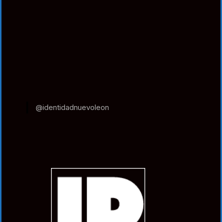
@identidadnuevoleon