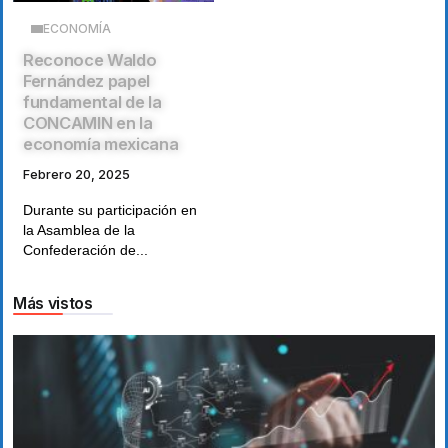
ECONOMÍA
Reconoce Waldo
Fernández papel
fundamental de la
CONCAMIN en la
economía mexicana
Febrero 20, 2025
Durante su participación en
la Asamblea de la
Confederación de...
Más vistos