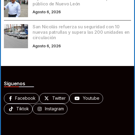
público de Nuevo León
Agosto 6, 2026
San Nicolás refuerza su seguridad con 10
nuevas patrullas y supera las 200 unidades en
circulación
Agosto 6, 2026
Síguenos
Facebook
Twitter
Youtube
Tiktok
Instagram