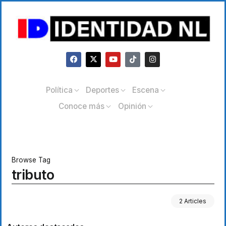
Política
Deportes
Escena
Conoce más
Opinión
Browse Tag
tributo
2 Articles