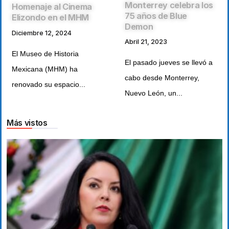
Monterrey celebra los
Homenaje al Cinema
75 años de Blue
Elizondo en el MHM
Demon
Diciembre 12, 2024
Abril 21, 2023
El Museo de Historia
El pasado jueves se llevó a
Mexicana (MHM) ha
cabo desde Monterrey,
renovado su espacio...
Nuevo León, un...
Más vistos