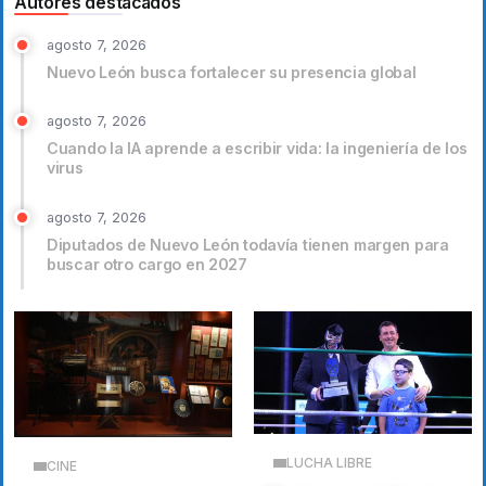
Autores destacados
agosto 7, 2026
Nuevo León busca fortalecer su presencia global
agosto 7, 2026
Cuando la IA aprende a escribir vida: la ingeniería de los
virus
agosto 7, 2026
Diputados de Nuevo León todavía tienen margen para
buscar otro cargo en 2027
LUCHA LIBRE
CINE