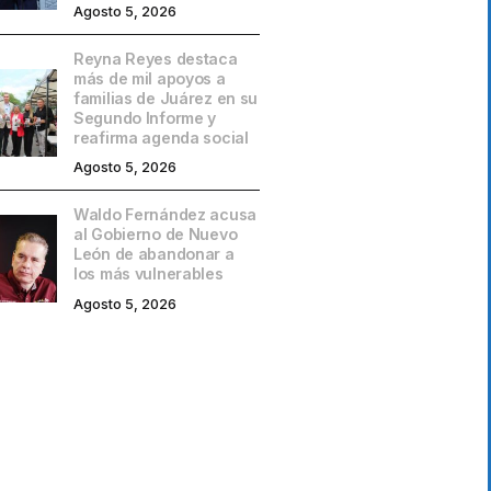
Agosto 5, 2026
Reyna Reyes destaca
más de mil apoyos a
familias de Juárez en su
Segundo Informe y
reafirma agenda social
Agosto 5, 2026
Waldo Fernández acusa
al Gobierno de Nuevo
León de abandonar a
los más vulnerables
Agosto 5, 2026