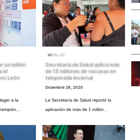
SALUD
r un millón
Secretaría de Salud aplica más
 el
de 1.5 millones de vacunas en
evo León
temporada invernal
Diciembre 26, 2025
teger a la
La Secretaría de Salud reportó la
rampión,...
aplicación de más de 1 millón...