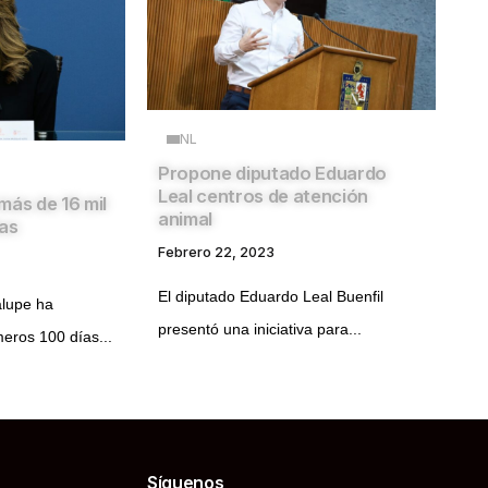
NL
Propone diputado Eduardo
Leal centros de atención
más de 16 mil
animal
ías
Febrero 22, 2023
El diputado Eduardo Leal Buenfil
lupe ha
presentó una iniciativa para...
eros 100 días...
Síguenos