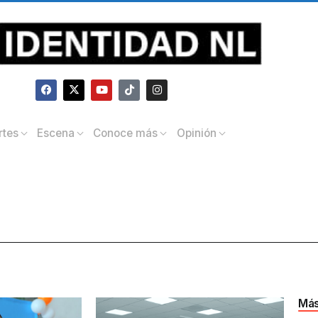
rtes
Escena
Conoce más
Opinión
Más