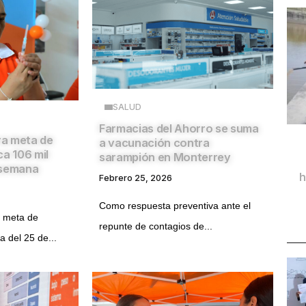
SALUD
Farmacias del Ahorro se suma
a meta de
a vacunación contra
ca 106 mil
sarampión en Monterrey
 semana
h
Febrero 25, 2026
Como respuesta preventiva ante el
 meta de
repunte de contagios de...
a del 25 de...