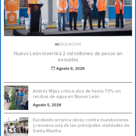
EDUCACIÓN
Nuevo León invertirá 2 mil millones de pesos en
escuelas
Agosto 6, 2026
Andrés Mijes critica alza de hasta 70% en
recibos de agua en Nuevo León
Agosto 5, 2026
Escobedo arranca obras contra inundaciones
y renueva una de las principales vialidades de
Santa Martha