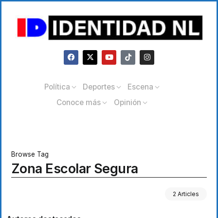
Política
Deportes
Escena
Conoce más
Opinión
Browse Tag
Zona Escolar Segura
2 Articles