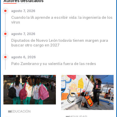
Autores destacados
agosto 7, 2026
Cuando la IA aprende a escribir vida: la ingeniería de los
virus
agosto 7, 2026
Diputados de Nuevo León todavía tienen margen para
buscar otro cargo en 2027
agosto 6, 2026
Pato Zambrano y su valentía fuera de las redes
EDUCACIÓN
MOVILIDAD