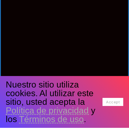
Nuestro sitio utiliza
Síguenos
cookies. Al utilizar este
Facebook
Twitter
Youtube
sitio, usted acepta la
Accept
Política de privacidad
y
Tiktok
Instagram
los
Términos de uso
.