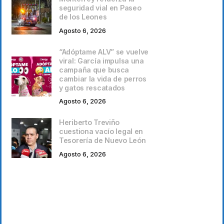
seguridad vial en Paseo
de los Leones
Agosto 6, 2026
“Adóptame ALV” se vuelve
viral: García impulsa una
campaña que busca
cambiar la vida de perros
y gatos rescatados
Agosto 6, 2026
Heriberto Treviño
cuestiona vacío legal en
Tesorería de Nuevo León
Agosto 6, 2026