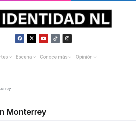
rtes
Escena
Conoce más
Opinión
terrey
en Monterrey