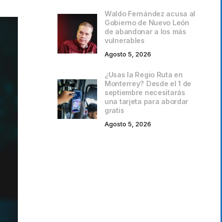
Waldo Fernández acusa al
Gobierno de Nuevo León
de abandonar a los más
vulnerables
Agosto 5, 2026
¿Usas la Regio Ruta en
Monterrey? Desde el 1 de
septiembre necesitarás
una tarjeta para abordar
gratis
Agosto 5, 2026