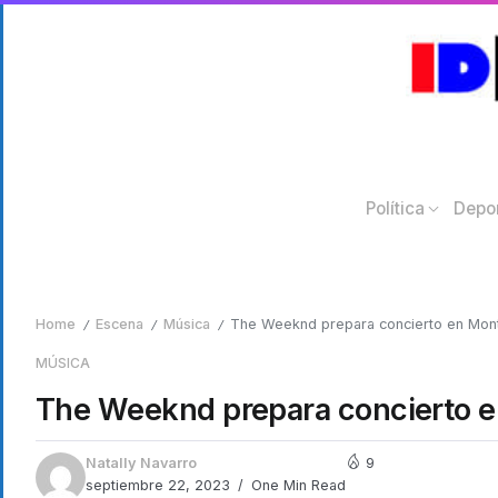
Política
Depo
Home
Escena
Música
The Weeknd prepara concierto en Mon
/
/
/
MÚSICA
The Weeknd prepara concierto 
Natally Navarro
9
septiembre 22, 2023
One Min Read