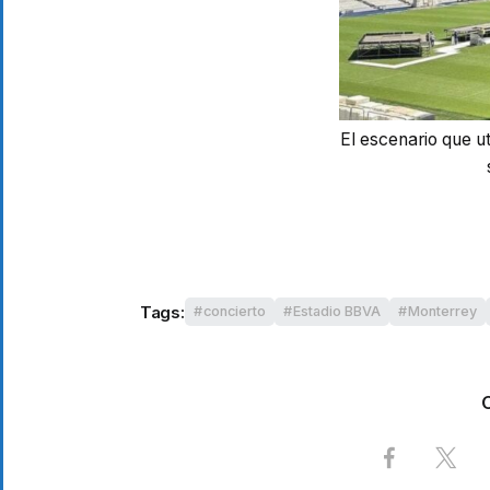
El escenario que u
Tags:
concierto
Estadio BBVA
Monterrey