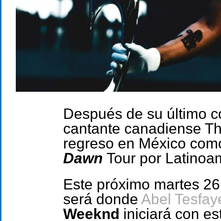
Después de su último co
cantante canadiense T
regreso en México como
Dawn
Tour por Latinoa
Este próximo martes 26
será donde
Abel Tesfay
Weeknd
iniciará con est