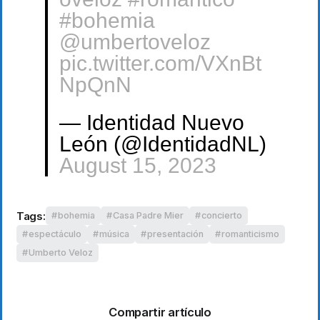
#bohemia
@umbertoveloz
pic.twitter.com/VXnBt
NpQnN
— Identidad Nuevo
León (@IdentidadNL)
August 15, 2023
Tags:
bohemia
Casa Padre Mier
concierto
espectáculo
música
presentación
romanticismo
Umberto Veloz
Compartir artículo