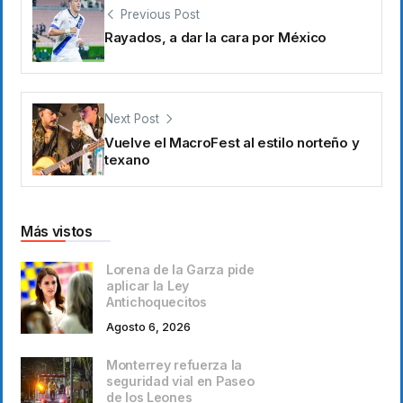
Previous Post
Rayados, a dar la cara por México
Next Post
Vuelve el MacroFest al estilo norteño y
texano
Más vistos
Lorena de la Garza pide
aplicar la Ley
Antichoquecitos
Agosto 6, 2026
Monterrey refuerza la
seguridad vial en Paseo
de los Leones