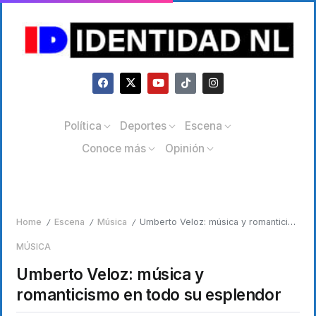
Política
Deportes
Escena
Conoce más
Opinión
Home
Escena
Música
Umberto Veloz: música y romanticismo en todo su esplendor
/
/
/
MÚSICA
Umberto Veloz: música y
romanticismo en todo su esplendor