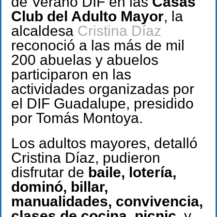
de Verano DIF en las
Casas
Club del Adulto Mayor
, la
alcaldesa
Cristina Díaz
reconoció a las más de mil
200 abuelas y abuelos
participaron en las
actividades organizadas por
el DIF Guadalupe, presidido
por Tomás Montoya.
Los adultos mayores, detalló
Cristina Díaz, pudieron
disfrutar de
baile, lotería,
dominó, billar,
manualidades, convivencia,
clases de cocina, picnic,
y