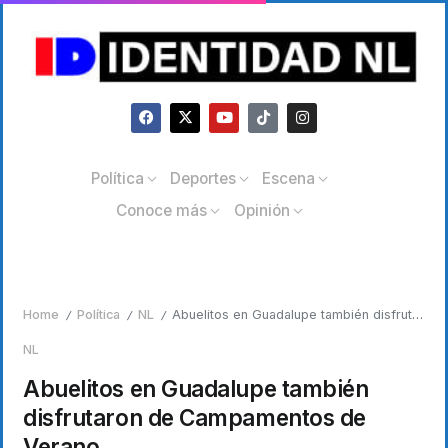
Política
Deportes
Escena
Conoce más
Opinión
Home
Política
NL
Abuelitos en Guadalupe también disfrutaron de Campamentos de Verano
/
/
/
NL
Abuelitos en Guadalupe también
disfrutaron de Campamentos de
Verano