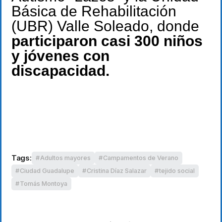
Básica de Rehabilitación
(UBR) Valle Soleado, donde
participaron casi 300 niños
y jóvenes con
discapacidad.
Tags:
Adultos mayores
Campamentos de Verano
Ciudad Guadalupe
Cristina Díaz Salazar
tejido social
Tomás Montoya