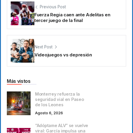
Previous Post
Fuerza Regia caen ante Adelitas en
tercer juego de la final
Next Post
Videojuegos vs depresión
Más vistos
Monterrey refuerza la
seguridad vial en Paseo
de los Leones
Agosto 6, 2026
“Adóptame ALV” se vuelve
viral: García impulsa una